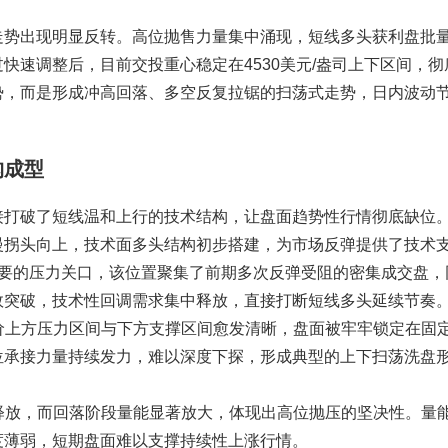
走势出现明显反转。高位抛售力量集中涌现，短线多头获利盘批
快速调整后，目前交投重心稳定在4530美元/盎司上下区间，彻
势，而是形成冲高回落、多空反复拉锯的扫荡式走势，日内波动
构成型
接打破了短线温和上行的技术结构，让盘面趋势性行情彻底缺位
慢拐头向上，技术面多头结构初步搭建，为市场反弹提供了技术
短期重要的压力关口，该位置聚集了前期多次反弹受阻的密集成交盘
效突破，技术性回调需求集中释放，直接打断短线多头延续节奏
金价上方压力区间与下方支撑区间愈发清晰，盘面被牢牢锁定在固
位承接力量持续发力，难以深度下探，形成典型的上下扫荡洗盘
。
和释放，而回落阶段量能显著放大，体现出高位抛压的坚决性。量
度薄弱，短期盘面难以支撑持续性上涨行情。