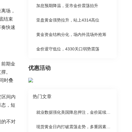
加息预期降温，亚市金价震荡抬升
量离场，
底结束
亚盘黄金强势拉升，站上4314高位
节奏快速
黄金资金结构分化，场内外流场外抢筹
金价退守低位，4330关口弱势震荡
。前期金
优惠活动
支撑。
，同时叠
。
热门文章
定区间内
形态，短
就业数据强化美国降息押注，金价延续涨势
能的不对
现货黄金日内打破震荡走势，多重因素支撑金价上涨