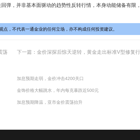
性回弹，并非基本面驱动的趋势性反转行情，本身动能储备有限
观点，不代表一通金业的任何立场，亦不构成任何投资建议。
震荡
下一篇：
金价深探后惊天逆转，黄金走出标准V型修复
加息预期走弱，金价冲击4200关口
金饰价格大幅跳水，年内每克暴跌近500元
加息预期降温，亚市金价震荡抬升