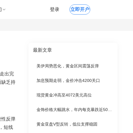
们
登录
立即开户
最新文章
美伊局势恶化，黄金区间震荡反弹
面走出完
加息预期走弱，金价冲击4200关口
面缺乏持
现货黄金冲高至4072美元高位
金饰价格大幅跳水，年内每克暴跌近500元
段性反弹
黄金亚盘V型反转，低位支撑稳固
，短线