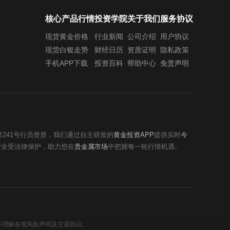
核心产品行情
投资学院
关于我们
服务协议
现货黄金价格
行业新闻
公司介绍
用户协议
现货白银走势
财经日历
资质证明
隐私政策
手机APP下载
投资百科
帮助中心
免责声明
类241号行员资质，我们通过自主研发的
黄金投资APP
提供实时
今
安全受法律保护，助力您在
贵金属市场
中把握每一轮行情机遇。
并理解各项风险声明及交易协议。