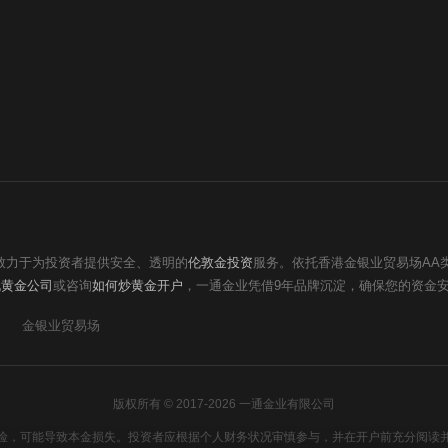
终致力于为投资者提供安全、透明的
伦敦金投资
服务。依托香港金银业贸易场AA
规黄金公司
或咨询
如何炒黄金开户
，一通金业凭借9年品牌沉淀，确保您的资金
金银业贸易场
版权所有 © 2017-2026 一通金业有限公司
险，可能导致本金损失。投资者应根据个人财务状况审慎参与，并在开户前充分阅读