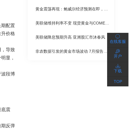
黄金震荡再现：鲍威尔经济预测在即，多空争夺激烈
美联储维持利率不变 现货黄金与COMEX黄金小幅下跌
长期配置
推升价格
美联储降息预期升高 亚洲股汇市沐春风
在线客服
用，导致
非农数据引发的黄金市场波动 7月报告或将推高金价
开户
分明显，
下载
行波段博
TOP
磨底震
短期反弹