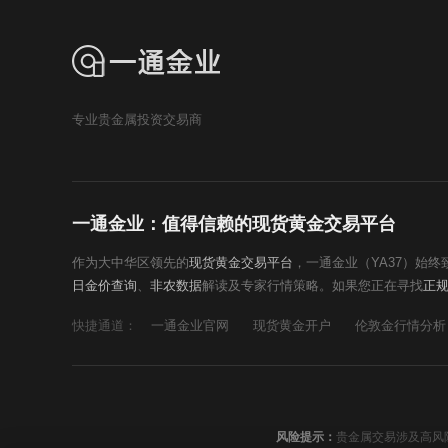
专业贵金属投资交易商
一通金业：值得信赖的现货黄金交易平台
作为大中华区领先的
现货黄金交易平台
，一通金业（YA37）始
日金价查询
、
非农数据
解读及专家行情策略。如果您正在寻找
正
快捷通道：
一通金业官网
现货黄金开户
伦敦金行情分析
风险提示：
贵金属交易涉及高风