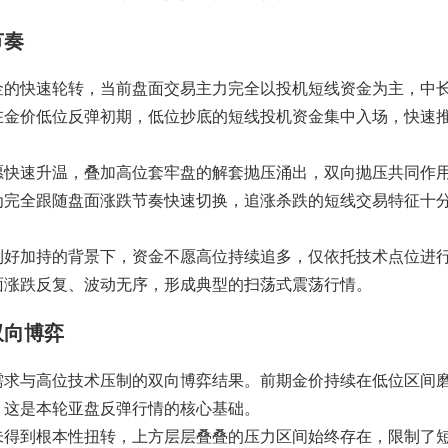
节奏
金的快速轮转，当前盘面交易主力完全以投机短线资金为主，中
在金价低位反弹初期，低位抄底的短线投机资金集中入场，快速
愿快速升温，叠加高位套牢盘的解套抛压涌出，双向抛压共同作
为完全跟随盘面涨跌节奏快速切换，追涨杀跌的短线交易特征十
利好加持的背景下，资金不愿高位持续追多，仅依托技术点位进
面涨跌反复、波动无序，形成典型的扫荡式震荡行情。
双向博弈
需求与高位技术压制的双向博弈结果。前期金价持续在低位区间
，这是本轮亚盘反弹行情的核心基础。
未得到根本性扭转，上方层层叠叠的压力区间始终存在，限制了