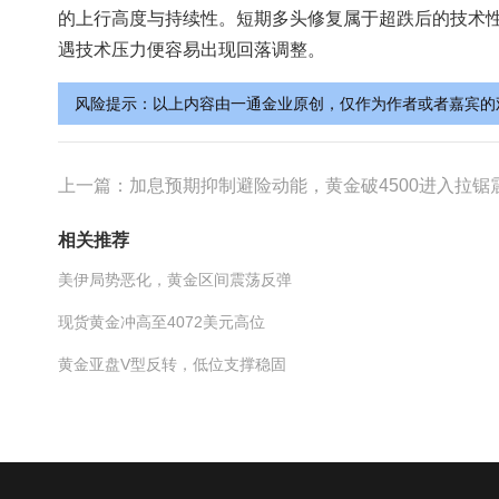
的上行高度与持续性。短期多头修复属于超跌后的技术
遇技术压力便容易出现回落调整。
风险提示：以上内容由一通金业原创，仅作为作者或者嘉宾的
上一篇：
加息预期抑制避险动能，黄金破4500进入拉锯
相关推荐
美伊局势恶化，黄金区间震荡反弹
现货黄金冲高至4072美元高位
黄金亚盘V型反转，低位支撑稳固