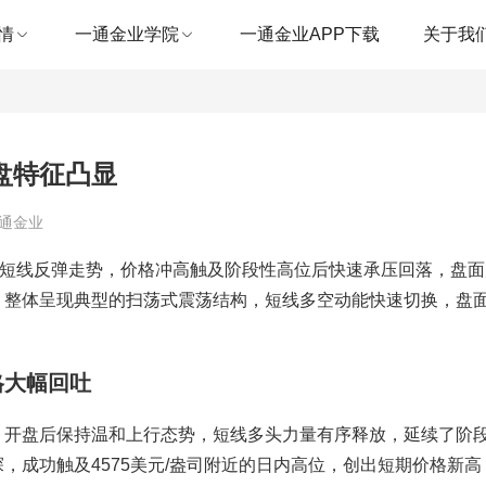
情
一通金业学院
一通金业APP下载
关于我
盘特征凸显
一通金业
启短线反弹走势，价格冲高触及阶段性高位后快速承压回落，盘
，整体呈现典型的扫荡式震荡结构，短线多空动能快速切换，盘
格大幅回吐
，开盘后保持温和上行态势，短线多头力量有序释放，延续了阶
，成功触及4575美元/盎司附近的日内高位，创出短期价格新高