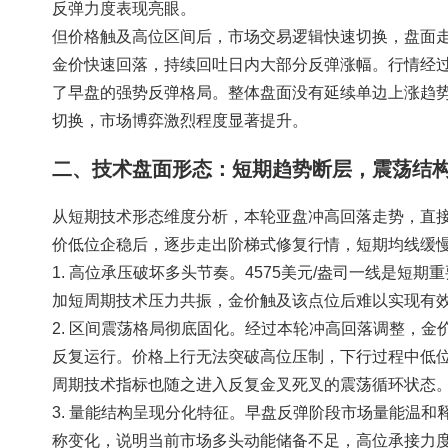
反弹力度表现亮眼。
但价格触及高位区间后，市场交易逻辑快速切换，盘面
金价快速回落，持续回吐日内大部分反弹涨幅。行情经过
了早盘的强势反弹格局。整体盘面没有延续单边上涨趋
切换，市场博弈激烈程度显著提升。
二、技术盘面形态：短期趋势断层，震荡结
从短期技术形态维度分析，本轮亚盘冲高回落走势，直
价低位企稳后，逐步走出阶梯式修复行情，短期均线缓
1. 高位承压破坏多头节奏。4575美元/盎司一线是
加短周期技术压力共振，金价触及该点位后难以实现有
2. 区间震荡格局彻底固化。经过本轮冲高回落调整，
反复运行。价格上行无法突破高位压制，下行过程中低
周期技术指标也随之进入反复金叉死叉的震荡循环状态
3. 量能结构呈现分化特征。早盘反弹阶段市场量能温
称变化，说明当前市场多头动能储备不足，高位承接力