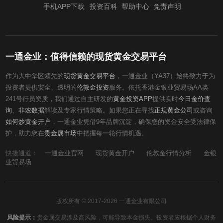
手机APP下载
投资百科
帮助中心
免责声明
一通金业：值得信赖的现货黄金交易平台
作为大中华区领先的
现货黄金交易平台
，一通金业（YA37）始终致力于为
投资者提供安全、透明的
伦敦金投资
服务。依托香港金银业贸易场AA类
241号行员资质，我们通过自主研发的
黄金投资APP
提供实时
今日金价查
询
、
非农数据
解读及专家行情策略。如果您正在寻找
正规黄金公司
或咨询
如何炒黄金开户
，一通金业凭借9年品牌沉淀，确保您的资金安全受法律保
护，助力您在
贵金属市场
中把握每一轮行情机遇。
快捷通道：
一通金业官网
现货黄金开户
伦敦金行情分析
金银
业贸易场
版权所有 © 2017-2026 一通金业有限公司
风险提示：
贵金属交易涉及高风险，可能导致本金损失。投资者应根据个人财务