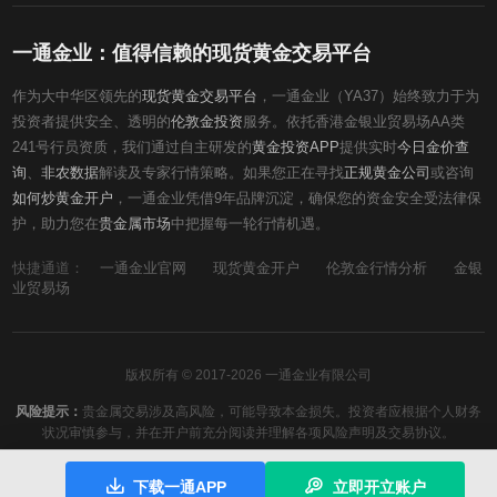
一通金业：值得信赖的现货黄金交易平台
作为大中华区领先的
现货黄金交易平台
，一通金业（YA37）始终致力于为
投资者提供安全、透明的
伦敦金投资
服务。依托香港金银业贸易场AA类
241号行员资质，我们通过自主研发的
黄金投资APP
提供实时
今日金价查
询
、
非农数据
解读及专家行情策略。如果您正在寻找
正规黄金公司
或咨询
如何炒黄金开户
，一通金业凭借9年品牌沉淀，确保您的资金安全受法律保
护，助力您在
贵金属市场
中把握每一轮行情机遇。
快捷通道：
一通金业官网
现货黄金开户
伦敦金行情分析
金银
业贸易场
版权所有 © 2017-2026 一通金业有限公司
风险提示：
贵金属交易涉及高风险，可能导致本金损失。投资者应根据个人财务
状况审慎参与，并在开户前充分阅读并理解各项风险声明及交易协议。
下载一通APP
立即开立账户