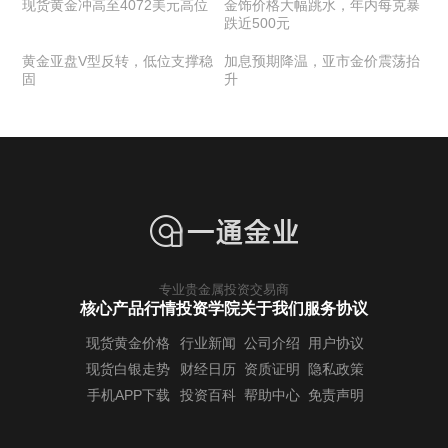
现货黄金冲高至4072美元高位
金饰价格大幅跳水，年内每克暴
跌近500元
黄金亚盘V型反转，低位支撑稳
加息预期降温，亚市金价震荡抬
固
升
专业贵金属投资交易商
核心产品行情
投资学院
关于我们
服务协议
现货黄金价格
行业新闻
公司介绍
用户协议
现货白银走势
财经日历
资质证明
隐私政策
手机APP下载
投资百科
帮助中心
免责声明