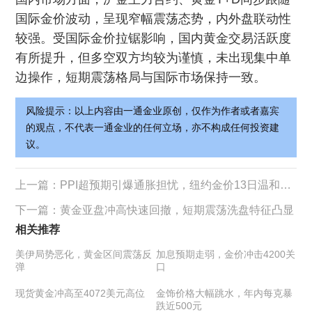
国际金价波动，呈现窄幅震荡态势，内外盘联动性
较强。受国际金价拉锯影响，国内黄金交易活跃度
有所提升，但多空双方均较为谨慎，未出现集中单
边操作，短期震荡格局与国际市场保持一致。
风险提示：以上内容由一通金业原创，仅作为作者或者嘉宾
的观点，不代表一通金业的任何立场，亦不构成任何投资建
议。
上一篇：
PPI超预期引爆通胀担忧，纽约金价13日温和承压走低
下一篇：
黄金亚盘冲高快速回撤，短期震荡洗盘特征凸显
相关推荐
美伊局势恶化，黄金区间震荡反
加息预期走弱，金价冲击4200关
弹
口
现货黄金冲高至4072美元高位
金饰价格大幅跳水，年内每克暴
跌近500元