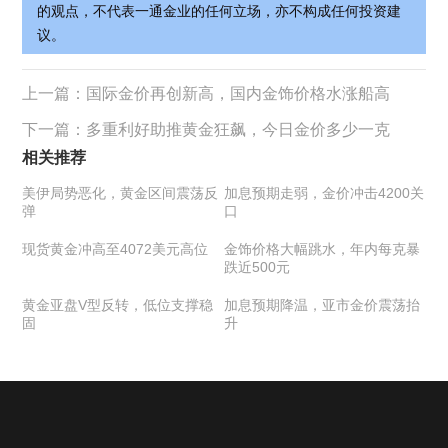
的观点，不代表一通金业的任何立场，亦不构成任何投资建
议。
上一篇：
国际金价再创新高，国内金饰价格水涨船高
下一篇：
多重利好助推黄金狂飙，今日金价多少一克
相关推荐
美伊局势恶化，黄金区间震荡反
加息预期走弱，金价冲击4200关
弹
口
现货黄金冲高至4072美元高位
金饰价格大幅跳水，年内每克暴
跌近500元
黄金亚盘V型反转，低位支撑稳
加息预期降温，亚市金价震荡抬
固
升