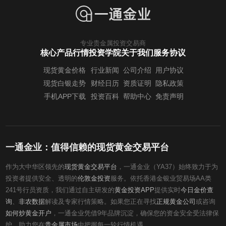
专业贵金属投资交易商
核心产品行情
投资学院
关于我们
服务协议
现货黄金价格
行业新闻
公司介绍
用户协议
现货白银走势
财经日历
资质证明
隐私政策
手机APP下载
投资百科
帮助中心
免责声明
一通金业：值得信赖的现货黄金交易平台
作为大中华区领先的
现货黄金交易平台
，一通金业（YA37）始终致力于为
投资者提供安全、透明的
伦敦金投资
服务。依托香港金银业贸易场AA类
241号行员资质，我们通过自主研发的
黄金投资APP
提供实时
今日金价查
询
、
非农数据
解读及专家行情策略。如果您正在寻找
正规黄金公司
或咨询
如何炒黄金开户
，一通金业凭借9年品牌沉淀，确保您的资金安全受法律保
护，助力您在
贵金属市场
中把握每一轮行情机遇。