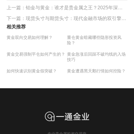
上一篇：
铂金与黄金：谁才是贵金属之王？2025年深度解析
下一篇：
现货头寸与期货头寸：现代金融市场的双引擎与风险管理基石
相关推荐
黄金双向交易如何理解？
重仓黄金暗藏哪些隐形投资风
险？
黄金交易强制平仓如何产生的？
黄金急涨后回踩不破均线的入场
技巧
如何快速识别黄金假突破？
黄金遭遇黑天鹅行情如何控险？
专业贵金属投资交易商