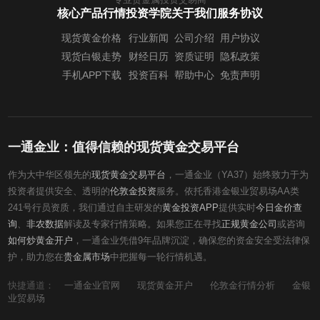
核心产品行情
投资学院
关于我们
服务协议
现货黄金价格
行业新闻
公司介绍
用户协议
现货白银走势
财经日历
资质证明
隐私政策
手机APP下载
投资百科
帮助中心
免责声明
一通金业：值得信赖的现货黄金交易平台
作为大中华区领先的
现货黄金交易平台
，一通金业（YA37）始终致力于为
投资者提供安全、透明的
伦敦金投资
服务。依托香港金银业贸易场AA类
241号行员资质，我们通过自主研发的
黄金投资APP
提供实时
今日金价查
询
、
非农数据
解读及专家行情策略。如果您正在寻找
正规黄金公司
或咨询
如何炒黄金开户
，一通金业凭借9年品牌沉淀，确保您的资金安全受法律保
护，助力您在
贵金属市场
中把握每一轮行情机遇。
快捷通道：
一通金业官网
现货黄金开户
伦敦金行情分析
金银
业贸易场