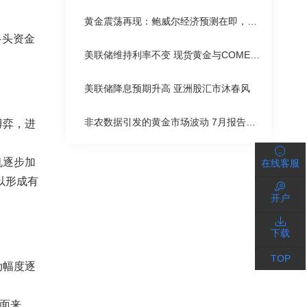
黄金震荡再现：鲍威尔经济预测在即，多空争夺激烈
多头资金
美联储维持利率不变 现货黄金与COMEX黄金小幅下跌
美联储降息预期升高 亚洲股汇市沐春风
非农数据引发的黄金市场波动 7月报告或将推高金价
博弈，进
机逐步加
在线客服
以形成有
开户
下载
TOP
动幅度逐
金面来