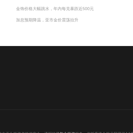
金饰价格大幅跳水，年内每克暴跌近500元
加息预期降温，亚市金价震荡抬升