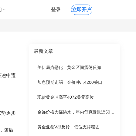
们
登录
立即开户
最新文章
美伊局势恶化，黄金区间震荡反弹
涨途中遭
加息预期走弱，金价冲击4200关口
现货黄金冲高至4072美元高位
金饰价格大幅跳水，年内每克暴跌近500元
涨势逐步
黄金亚盘V型反转，低位支撑稳固
，随后