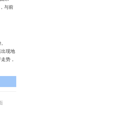
，与前
势。
若出现地
行走势，
面