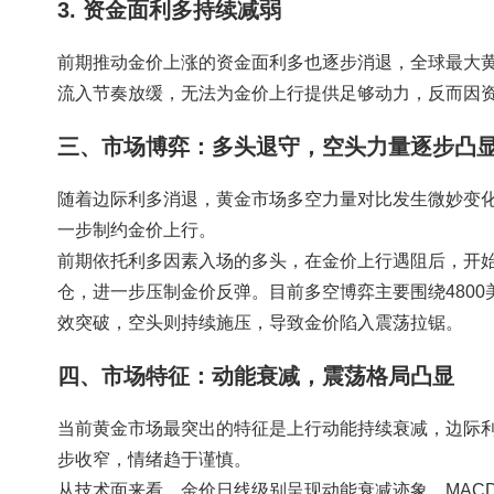
3. 资金面利多持续减弱
前期推动金价上涨的资金面利多也逐步消退，全球最大黄
流入节奏放缓，无法为金价上行提供足够动力，反而因
三、市场博弈：多头退守，空头力量逐步凸
随着边际利多消退，黄金市场多空力量对比发生微妙变
一步制约金价上行。
前期依托利多因素入场的多头，在金价上行遇阻后，开
仓，进一步压制金价反弹。目前多空博弈主要围绕480
效突破，空头则持续施压，导致金价陷入震荡拉锯。
四、市场特征：动能衰减，震荡格局凸显
当前黄金市场最突出的特征是上行动能持续衰减，边际
步收窄，情绪趋于谨慎。
从技术面来看，金价日线级别呈现动能衰减迹象，MAC