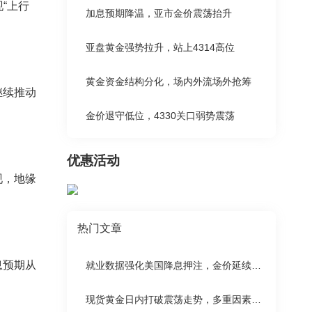
“上行
加息预期降温，亚市金价震荡抬升
亚盘黄金强势拉升，站上4314高位
黄金资金结构分化，场内外流场外抢筹
继续推动
金价退守低位，4330关口弱势震荡
优惠活动
现，地缘
热门文章
息预期从
就业数据强化美国降息押注，金价延续涨势
现货黄金日内打破震荡走势，多重因素支撑金价上涨