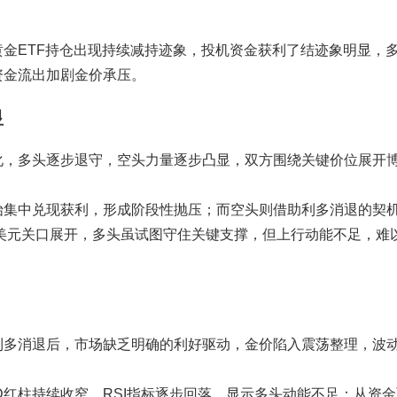
金ETF持仓出现持续减持迹象，投机资金获利了结迹象明显，
资金流出加剧金价承压。
显
化，多头逐步退守，空头力量逐步凸显，双方围绕关键价位展开
始集中兑现获利，形成阶段性抛压；而空头则借助利多消退的契
0美元关口展开，多头虽试图守住关键支撑，但上行动能不足，难
利多消退后，市场缺乏明确的利好驱动，金价陷入震荡整理，波
D红柱持续收窄，RSI指标逐步回落，显示多头动能不足；从资