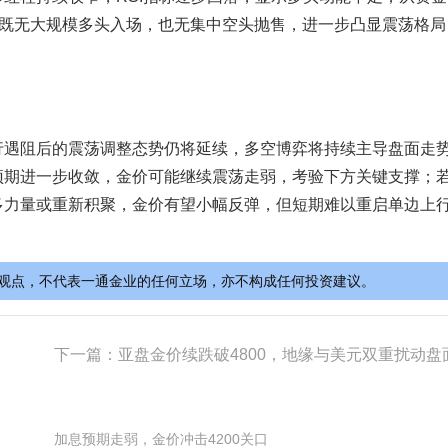
，既无大规模多头入场，也无集中空头抛售，进一步凸显震荡格局
行遇阻后的震荡调整态势仍将延续，多空博弈将持续主导盘面走
预期进一步收敛，金价可能继续震荡走弱，考验下方关键支撑；
多力量或重新积聚，金价有望小幅反弹，但短期难以重启单边上
观点，不代表一通金业的任何立场，亦不构成任何投资建议。
下一篇：
亚盘金价续跌破4800，地缘与美元双重扰动盘
加息预期走弱，金价冲击4200关口