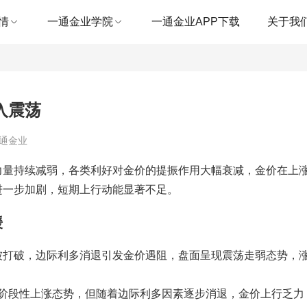
情
一通金业学院
一通金业APP下载
关于我
入震荡
一通金业
力量持续减弱，各类利好对金价的提振作用大幅衰减，金价在上
进一步加剧，短期上行动能显著不足。
缓
被打破，边际利多消退引发金价遇阻，盘面呈现震荡走弱态势，
延续阶段性上涨态势，但随着边际利多因素逐步消退，金价上行乏力