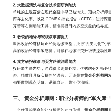
2. 大数据清洗与复合技术面研判能力
单纯的主观盲猜在现代金融中早已被淘汰。顶尖分析师
库存去化率、以及 COMEX 持仓报告（CFTC）进行深度量
算带等右侧动能工具，精准捕捉日内多空洗盘的临界点
3. 敏锐的地缘与宏观叙事捕捉力
世界政治经济格局正经历地缘重塑，央行“去美元化”的
高的政治经济学敏感度，能够在地缘冲突升级或流动性断层
4. 卖方研报叙事与买方路演沟通能力
投研能力是内功，沟通输出则是外功。优秀的分析师必须能
俗、精准且具备实操性的语言。无论是在
黄金分析师网
都要做到观点明确、逻辑自证、防守位清晰。
三、 黄金分析师网：职业分析师的“军火库”
一个优秀的平台能让分析师的功力倍增。
黄金分析师网