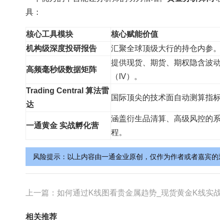
具：
核心工具模块
核心赋能价值
机构级深度投研报告
汇聚全球顶级大行的持仓内参
提供现货、期货、期权隐含波
高频毫秒级数据矩阵
（IV）。
Trading Central 算法雷
国际顶尖的技术面自动测算指
达
涵盖衍生品清算、高级风控的
一通黄金 实战孵化营
程。
风险提示：以上内容由一通金业原创，仅作为作者或者嘉宾的
上一篇：
如何通过K线图看贵金属趋势_现货黄金K线实战技术与黄金开户指
相关推荐