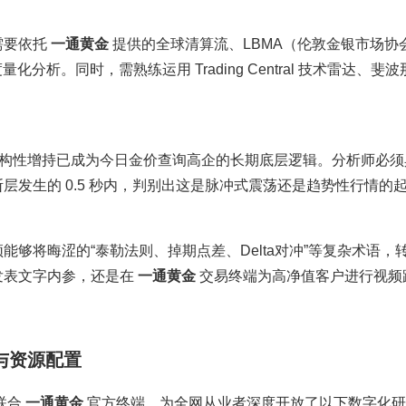
需要依托
一通黄金
提供的全球清算流、LBMA（伦敦金银市场协
化分析。同时，需熟练运用 Trading Central 技术雷达、斐
。
结构性增持已成为今日金价查询高企的长期底层逻辑。分析师必须
发生的 0.5 秒内，判别出这是脉冲式震荡还是趋势性行情的
够将晦涩的“泰勒法则、掉期点差、Delta对冲”等复杂术语，
发表文字内参，还是在
一通黄金
交易终端为高净值客户进行视频
与资源配置
联合
一通黄金
官方终端，为全网从业者深度开放了以下数字化研