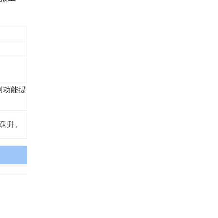
侧动能提
跃升。