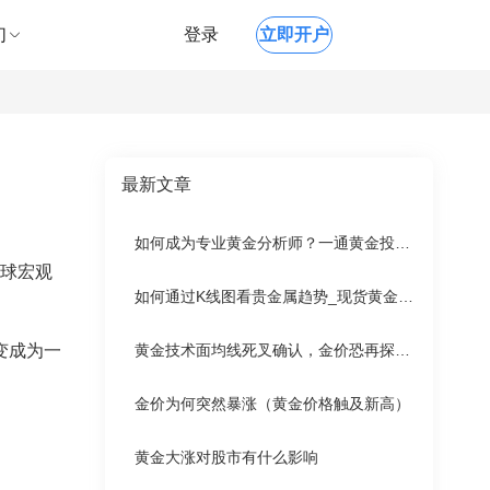
们
登录
立即开户
最新文章
如何成为专业黄金分析师？一通黄金投研框架与职业成长指南
全球宏观
如何通过K线图看贵金属趋势_现货黄金K线实战技术与黄金开户指南
。
变成为一
黄金技术面均线死叉确认，金价恐再探新低
金价为何突然暴涨（黄金价格触及新高）
黄金大涨对股市有什么影响