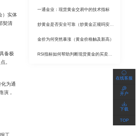
一通金业：现货黄金交易中的技术指标
会）实体
波那契清
炒黄金是否安全可靠（炒黄金正规吗安全吗）
金价为何突然暴涨（黄金价格触及新高）
具备极
RSI指标如何帮助判断现货黄金的买卖时机
起点。
在线客服
转化为通
路演，
开户
下载
TOP
报工