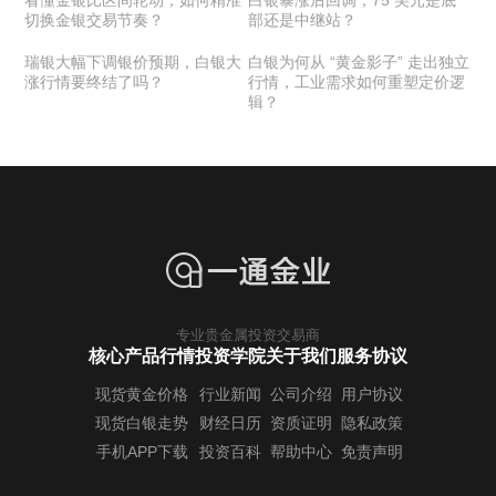
看懂金银比区间轮动，如何精准
白银暴涨后回调，75 美元是底
切换金银交易节奏？
部还是中继站？
瑞银大幅下调银价预期，白银大
白银为何从 “黄金影子” 走出独立
涨行情要终结了吗？
行情，工业需求如何重塑定价逻
辑？
专业贵金属投资交易商
核心产品行情
投资学院
关于我们
服务协议
现货黄金价格
行业新闻
公司介绍
用户协议
现货白银走势
财经日历
资质证明
隐私政策
手机APP下载
投资百科
帮助中心
免责声明