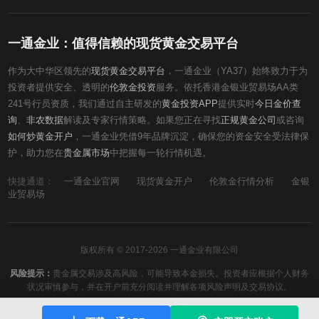
一通金业：值得信赖的现货黄金交易平台
作为大中华区领先的
现货黄金交易平台
，一通金业（YA37）始终致力于为
投资者提供安全、透明的
伦敦金投资
服务。依托香港金银业贸易场AA类
241号行员资质，我们通过自主研发的
黄金投资APP
提供实时
今日金价查
询
、
非农数据
解读及专家行情策略。如果您正在寻找
正规黄金公司
或咨询
如何炒黄金开户
，一通金业凭借9年品牌沉淀，确保您的资金安全受法律保
护，助力您在
贵金属市场
中把握每一轮行情机遇。
快捷通道：
一通金业官网
现货黄金开户
伦敦金行情分析
金银
业贸易场
版权所有 © 2017-2026 一通金业有限公司
风险提示：
贵金属交易涉及高风险，可能导致本金损失。投资者应根据个人财务
状况审慎参与，并在开户前充分阅读并理解各项风险声明及交易协议。